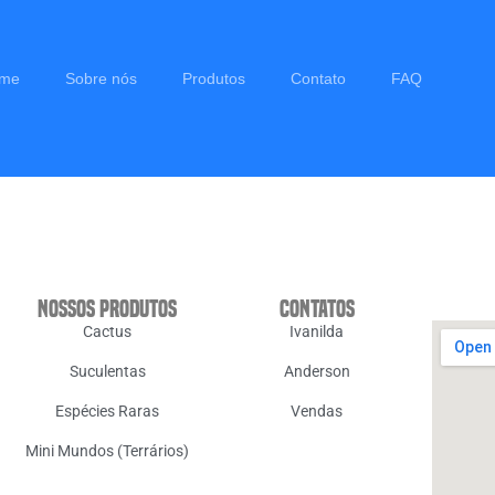
me
Sobre nós
Produtos
Contato
FAQ
Nossos Produtos
Contatos
Cactus
Ivanilda
Suculentas
Anderson
Espécies Raras
Vendas
Mini Mundos (Terrários)